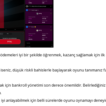
 ödemeleri iyi bir şekilde öğrenmek, kazanç sağlamak için il
iseniz, düşük riskli bahislerle başlayarak oyunu tanımanız fa
ak için bankroll yönetimi son derece önemlidir. Belirlediğini
.
yi anlayabilmek için belli sürelerde oyunu oynamayı deneyi