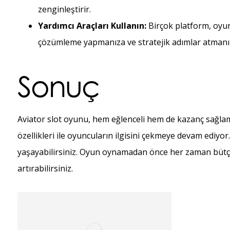
zenginleştirir.
Yardımcı Araçları Kullanın:
Birçok platform, oyun
çözümleme yapmanıza ve stratejik adımlar atmanıza
Sonuç
Aviator slot oyunu, hem eğlenceli hem de kazanç sağlam
özellikleri ile oyuncuların ilgisini çekmeye devam ediyor
yaşayabilirsiniz. Oyun oynamadan önce her zaman bütçen
artırabilirsiniz.