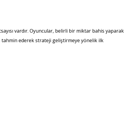
ayısı vardır. Oyuncular, belirli bir miktar bahis yaparak
ahmin ederek strateji geliştirmeye yönelik ilk