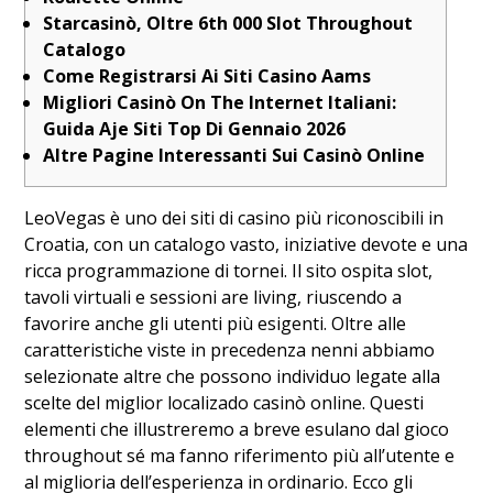
Starcasinò, Oltre 6th 000 Slot Throughout
Catalogo
Come Registrarsi Ai Siti Casino Aams
Migliori Casinò On The Internet Italiani:
Guida Aje Siti Top Di Gennaio 2026
Altre Pagine Interessanti Sui Casinò Online
LeoVegas è uno dei siti di casino più riconoscibili in
Croatia, con un catalogo vasto, iniziative devote e una
ricca programmazione di tornei. Il sito ospita slot,
tavoli virtuali e sessioni are living, riuscendo a
favorire anche gli utenti più esigenti. Oltre alle
caratteristiche viste in precedenza nenni abbiamo
selezionate altre che possono individuo legate alla
scelte del miglior localizado casinò online. Questi
elementi che illustreremo a breve esulano dal gioco
throughout sé ma fanno riferimento più all’utente e
al miglioria dell’esperienza in ordinario. Ecco gli