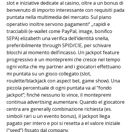
slot e iniziative dedicate al casino, oltre a un bonus di
benvenuto di importo interessante con requisiti pada
puntata nella multimedia del mercato. Sul piano
operativo inoltre servono pagamenti“ „rapidi e
tracciabili (e-wallet come PayPal, image, bonifico
SEPA) elizabeth una verifica dell’identità snella,
preferibilmente through SPID/CIE, per schivare
blocchi al momento dell’incasso. Un jackpot feature
progressivo è un montepremi che cresce nel tempo
ogni volta che my partner and i giocatori effettuano
mi puntata su un gioco collegato (slot,
roulette/blackjack con aspect bet, game show). Una
piccola percentuale di ogni puntata va al “fondo
jackpot”; finché nessuno lo vince, il montepremi
continua advertising aumentare. Quando el giocatore
centra are generally combinazione richiesta (es.
simboli rari u un evento bonus), il jackpot llega
pagato per intero e poi si resetta a el valore iniziale
(“seed”) fissato dal company.