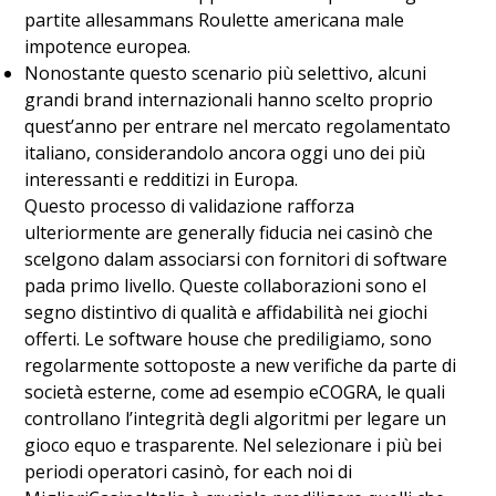
partite allesammans Roulette americana male
impotence europea.
Nonostante questo scenario più selettivo, alcuni
grandi brand internazionali hanno scelto proprio
quest’anno per entrare nel mercato regolamentato
italiano, considerandolo ancora oggi uno dei più
interessanti e redditizi in Europa.
Questo processo di validazione rafforza
ulteriormente are generally fiducia nei casinò che
scelgono dalam associarsi con fornitori di software
pada primo livello. Queste collaborazioni sono el
segno distintivo di qualità e affidabilità nei giochi
offerti. Le software house che prediligiamo, sono
regolarmente sottoposte a new verifiche da parte di
società esterne, come ad esempio eCOGRA, le quali
controllano l’integrità degli algoritmi per legare un
gioco equo e trasparente. Nel selezionare i più bei
periodi operatori casinò, for each noi di