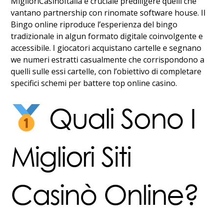
MiglioriCasinoItalia è cruciale prediligere quelli che
vantano partnership con rinomate software house. Il
Bingo online riproduce l’esperienza del bingo
tradizionale in algun formato digitale coinvolgente e
accessibile. I giocatori acquistano cartelle e segnano
we numeri estratti casualmente che corrispondono a
quelli sulle essi cartelle, con l’obiettivo di completare
specifici schemi per battere top online casino.
Quali Sono I
Migliori Siti
Casinò Online?