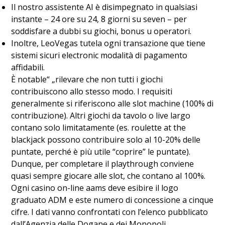
Il nostro assistente AI è disimpegnato in qualsiasi
instante – 24 ore su 24, 8 giorni su seven – per
soddisfare a dubbi su giochi, bonus u operatori.
Inoltre, LeoVegas tutela ogni transazione que tiene
sistemi sicuri electronic modalità di pagamento
affidabili.
È notable“ „rilevare che non tutti i giochi
contribuiscono allo stesso modo. I requisiti
generalmente si riferiscono alle slot machine (100% di
contribuzione). Altri giochi da tavolo o live largo
contano solo limitatamente (es. roulette at the
blackjack possono contribuire solo al 10-20% delle
puntate, perché è più utile “coprire” le puntate).
Dunque, per completare il playthrough conviene
quasi sempre giocare alle slot, che contano al 100%.
Ogni casino on-line aams deve esibire il logo
graduato ADM e este numero di concessione a cinque
cifre. I dati vanno confrontati con l’elenco pubblicato
dall’Agenzia delle Dogane e dei Monopoli.