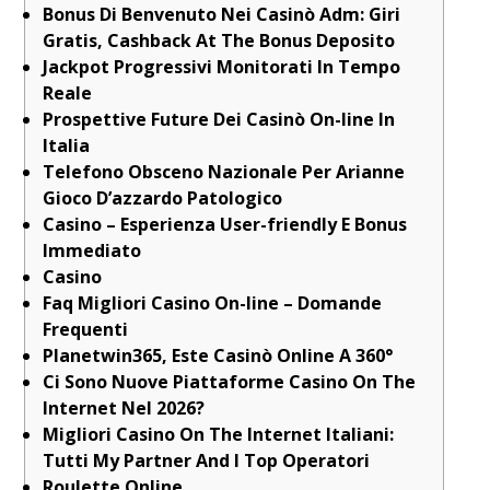
Bonus Di Benvenuto Nei Casinò Adm: Giri
Gratis, Cashback At The Bonus Deposito
Jackpot Progressivi Monitorati In Tempo
Reale
Prospettive Future Dei Casinò On-line In
Italia
Telefono Obsceno Nazionale Per Arianne
Gioco D’azzardo Patologico
Casino – Esperienza User-friendly E Bonus
Immediato
Casino
Faq Migliori Casino On-line – Domande
Frequenti
Planetwin365, Este Casinò Online A 360°
Ci Sono Nuove Piattaforme Casino On The
Internet Nel 2026?
Migliori Casino On The Internet Italiani:
Tutti My Partner And I Top Operatori
Roulette Online