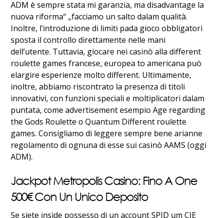
ADM è sempre stata mi garanzia, ma disadvantage la
nuova riforma“ „facciamo un salto dalam qualità.
Inoltre, l’introduzione di limiti pada gioco obbligatori
sposta il controllo direttamente nelle mani
dell’utente. Tuttavia, giocare nei casinò alla different
roulette games francese, europea to americana può
elargire esperienze molto different. Ultimamente,
inoltre, abbiamo riscontrato la presenza di titoli
innovativi, con funzioni speciali e moltiplicatori dalam
puntata, come advertisement esempio Age regarding
the Gods Roulette o Quantum Different roulette
games. Consigliamo di leggere sempre bene arianne
regolamento di ognuna di esse sui casinò AAMS (oggi
ADM).
Jackpot Metropolis Casino: Fino A One
500€ Con Un Unico Deposito
Se siete inside possesso di un account SPID um CIE