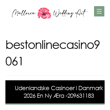
bestonlinecasino9
061
Udenlandske Casinoer i Danmark
2026 En Ny Æra -209631183