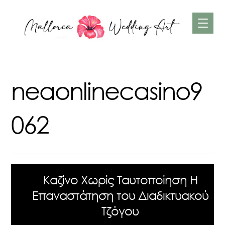
neaonlinecasino9
062
Καζίνο Χωρίς Ταυτοποίηση Η
Επαναστάτηση του Διαδικτυακού
Τζόγου