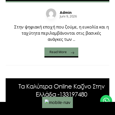
Admin
Juni 9, 2026
Στην ψηφιακή εποχή που ζούμε, η ευκολία και η
ταχύτητα περιλαμβάνονται στις βασικές
ανάγκες των ...
Read More
Τα Καλύτερα Online Καζίνο Στην
Ελλάδα -133197480
Admin