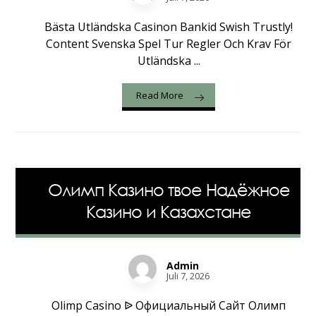
Bästa Utländska Casinon Bankid Swish Trustly!
Content Svenska Spel Tur Regler Och Krav För
Utländska ...
Read More
Олимп Казино твое Надёжное
Казино и Казахстане
Admin
Juli 7, 2026
Olimp Casino ᐉ Официальный Сайт Олимп