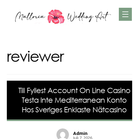
reviewer
Till Fyllest Account On Line Casino
Testa Inte Mediterranean Konto
Hos Sveriges Enklaste Nätcasino
Admin
Juli 7, 2026