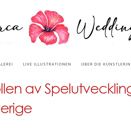
LEREI
LIVE ILLUSTRATIONEN
ÜBER DIE KÜNSTLERIN
en av Spelutvecklin
erige