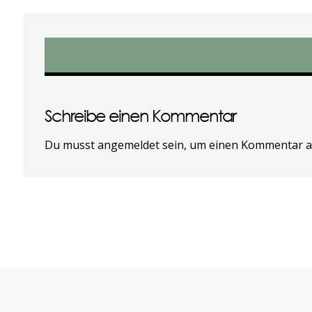
Schreibe einen Kommentar
Du musst
angemeldet
sein, um einen Kommentar 