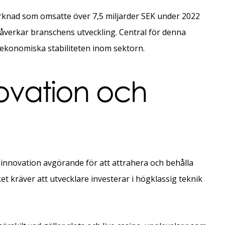
marknad som omsatte över
7,5 miljarder SEK
under 2022
påverkar branschens utveckling. Central för denna
n ekonomiska stabiliteten inom sektorn.
novation och
innovation avgörande för att attrahera och behålla
t kräver att utvecklare investerar i högklassig teknik