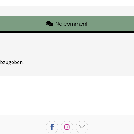
No comment
abzugeben.