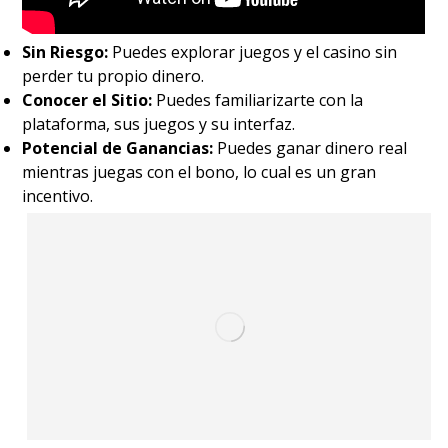
Sin Riesgo:
Puedes explorar juegos y el casino sin
perder tu propio dinero.
Conocer el Sitio:
Puedes familiarizarte con la
plataforma, sus juegos y su interfaz.
Potencial de Ganancias:
Puedes ganar dinero real
mientras juegas con el bono, lo cual es un gran
incentivo.