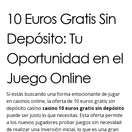
10 Euros Gratis Sin
Depósito: Tu
Oportunidad en el
Juego Online
Si estás buscando una forma emocionante de jugar
en casinos online, la oferta de 10 euros gratis sin
depósito casino
casino 10 euros gratis sin depósito
puede ser justo lo que necesitas. Esta oferta permite
a los nuevos jugadores probar juegos sin necesidad
de realizar una inversión inicial, lo que es una gran