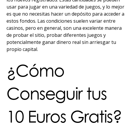
usar para jugar en una variedad de juegos, y lo mejor
es que no necesitas hacer un depósito para acceder a
estos fondos. Las condiciones suelen variar entre
casinos, pero en general, son una excelente manera
de probar el sitio, probar diferentes juegos y
potencialmente ganar dinero real sin arriesgar tu
propio capital.
¿Cómo
Conseguir tus
10 Euros Gratis?