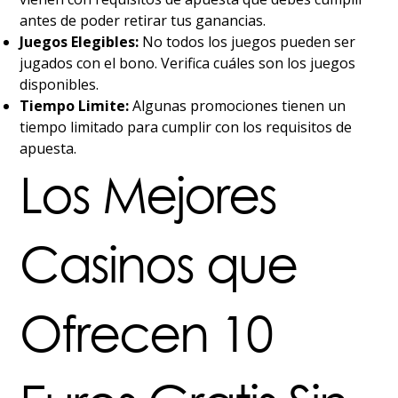
antes de poder retirar tus ganancias.
Juegos Elegibles:
No todos los juegos pueden ser
jugados con el bono. Verifica cuáles son los juegos
disponibles.
Tiempo Limite:
Algunas promociones tienen un
tiempo limitado para cumplir con los requisitos de
apuesta.
Los Mejores
Casinos que
Ofrecen 10