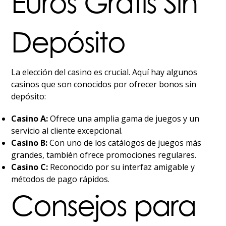
Euros Gratis Sin
Depósito
La elección del casino es crucial. Aquí hay algunos
casinos que son conocidos por ofrecer bonos sin
depósito:
Casino A:
Ofrece una amplia gama de juegos y un
servicio al cliente excepcional.
Casino B:
Con uno de los catálogos de juegos más
grandes, también ofrece promociones regulares.
Casino C:
Reconocido por su interfaz amigable y
métodos de pago rápidos.
Consejos para