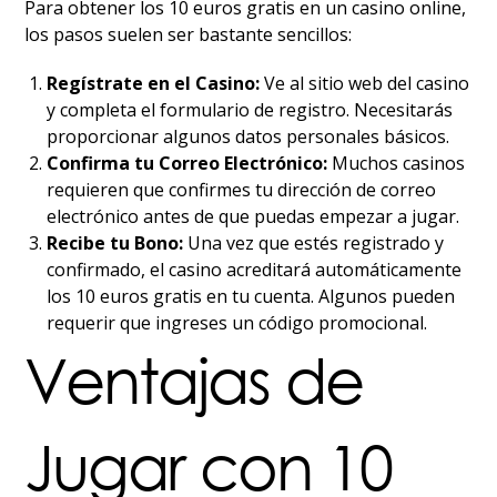
Para obtener los 10 euros gratis en un casino online,
los pasos suelen ser bastante sencillos:
Regístrate en el Casino:
Ve al sitio web del casino
y completa el formulario de registro. Necesitarás
proporcionar algunos datos personales básicos.
Confirma tu Correo Electrónico:
Muchos casinos
requieren que confirmes tu dirección de correo
electrónico antes de que puedas empezar a jugar.
Recibe tu Bono:
Una vez que estés registrado y
confirmado, el casino acreditará automáticamente
los 10 euros gratis en tu cuenta. Algunos pueden
requerir que ingreses un código promocional.
Ventajas de
Jugar con 10