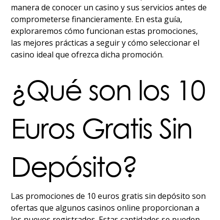
manera de conocer un casino y sus servicios antes de
comprometerse financieramente. En esta guía,
exploraremos cómo funcionan estas promociones,
las mejores prácticas a seguir y cómo seleccionar el
casino ideal que ofrezca dicha promoción.
¿Qué son los 10
Euros Gratis Sin
Depósito?
Las promociones de 10 euros gratis sin depósito son
ofertas que algunos casinos online proporcionan a
los nuevos registrados. Estas cantidades se pueden