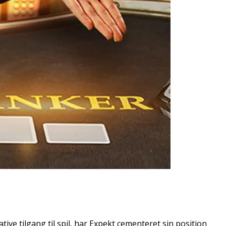
tive tilgang til spil, har Expekt cementeret sin position