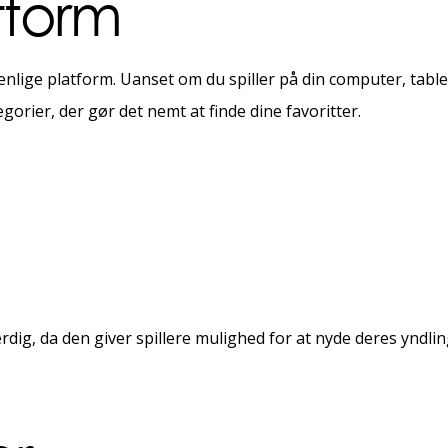
tform
nlige platform. Uanset om du spiller på din computer, table
gorier, der gør det nemt at finde dine favoritter.
g, da den giver spillere mulighed for at nyde deres yndling