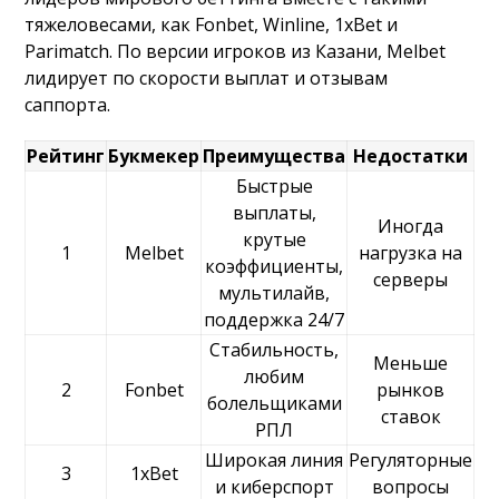
тяжеловесами, как Fonbet, Winline, 1xBet и
Parimatch. По версии игроков из Казани, Melbet
лидирует по скорости выплат и отзывам
саппорта.
Рейтинг
Букмекер
Преимущества
Недостатки
Быстрые
выплаты,
Иногда
крутые
1
Melbet
нагрузка на
коэффициенты,
серверы
мультилайв,
поддержка 24/7
Стабильность,
Меньше
любим
2
Fonbet
рынков
болельщиками
ставок
РПЛ
Широкая линия
Регуляторные
3
1xBet
и киберспорт
вопросы