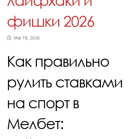
лайфхаки и
фишки 2026
Mai 18, 2026
Как правильно
рулить ставками
на спорт в
Мелбет: