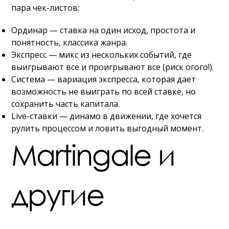
пара чек-листов:
Ординар — ставка на один исход, простота и
понятность, классика жанра.
Экспресс — микс из нескольких событий, где
выигрывают все и проигрывают все (риск огого!).
Система — вариация экспресса, которая дает
возможность не выиграть по всей ставке, но
сохранить часть капитала.
Live-ставки — динамо в движении, где хочется
рулить процессом и ловить выгодный момент.
Martingale и
другие