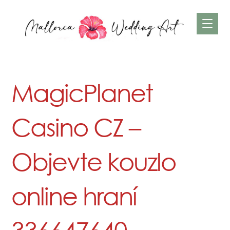
MagicPlanet
Casino CZ –
Objevte kouzlo
online hraní