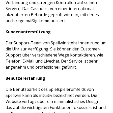
Verbindung und strengen Kontrollen auf seinen
Servern. Das Casino ist von einer international
akzeptierten Behörde geprüft worden, mit der es
auch regelmäßig kommuniziert.
Kundenunterstützung
Der Support-Team von Spellwin steht Ihnen rund um
die Uhr zur Verfügung. Sie können den Customer-
Support über verschiedene Wege kontaktieren, wie
Telefon, E-Mail und Livechat. Der Service ist sehr
angenehm und professionell geführt.
Benutzererfahrung
Die Benutzbarkeit des Spielspielerumfelds von
Spellwin kann als intuitiv bezeichnet werden. Die
Website verfügt über ein minimalistisches Design,
das auf die wichtigsten Funktionen fokussiert ist und