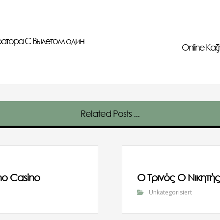
атора С Вылетом один
Οnline Καζ
Related Posts ...
no Casino
Ο Τρινός Ο Νικητής
Unkategorisiert