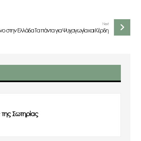
Next
ίνο στην Ελλάδα Τα πάντα για Ψυχαγωγία και Κέρδη
 της Σωτηρίας