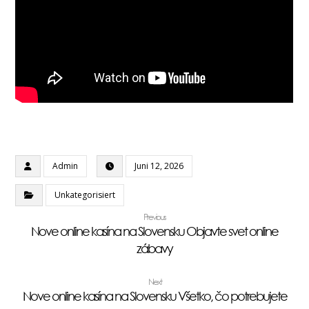
Admin
Juni 12, 2026
Unkategorisiert
Previous
Nove online kasína na Slovensku Objavte svet online
zábavy
Next
Nove online kasína na Slovensku Všetko, čo potrebujete