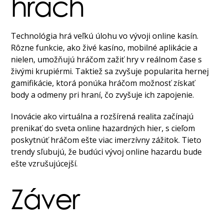
hrách
Technológia hrá veľkú úlohu vo vývoji online kasín.
Rôzne funkcie, ako živé kasíno, mobilné aplikácie a
nielen, umožňujú hráčom zažiť hry v reálnom čase s
živými krupiérmi. Taktiež sa zvyšuje popularita hernej
gamifikácie, ktorá ponúka hráčom možnosť získať
body a odmeny pri hraní, čo zvyšuje ich zapojenie.
Inovácie ako virtuálna a rozšírená realita začínajú
prenikať do sveta online hazardných hier, s cieľom
poskytnúť hráčom ešte viac imerzívny zážitok. Tieto
trendy sľubujú, že budúci vývoj online hazardu bude
ešte vzrušujúcejší.
Záver