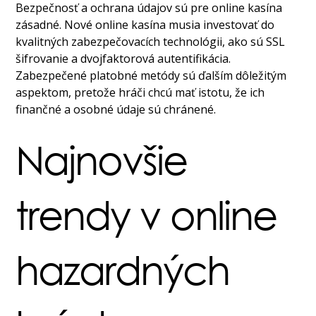
Bezpečnosť a ochrana údajov sú pre online kasína
zásadné. Nové online kasína musia investovať do
kvalitných zabezpečovacích technológii, ako sú SSL
šifrovanie a dvojfaktorová autentifikácia.
Zabezpečené platobné metódy sú ďalším dôležitým
aspektom, pretože hráči chcú mať istotu, že ich
finančné a osobné údaje sú chránené.
Najnovšie
trendy v online
hazardných