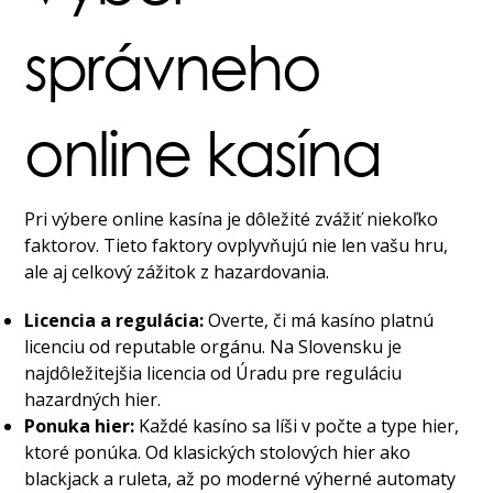
správneho
online kasína
Pri výbere online kasína je dôležité zvážiť niekoľko
faktorov. Tieto faktory ovplyvňujú nie len vašu hru,
ale aj celkový zážitok z hazardovania.
Licencia a regulácia:
Overte, či má kasíno platnú
licenciu od reputable orgánu. Na Slovensku je
najdôležitejšia licencia od Úradu pre reguláciu
hazardných hier.
Ponuka hier:
Každé kasíno sa líši v počte a type hier,
ktoré ponúka. Od klasických stolových hier ako
blackjack a ruleta, až po moderné výherné automaty