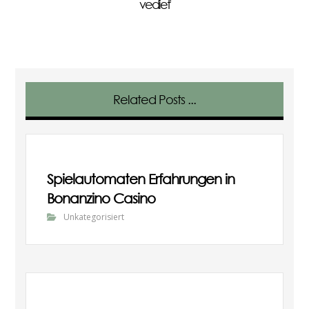
vedieť
Related Posts ...
Spielautomaten Erfahrungen in
Bonanzino Casino
Unkategorisiert