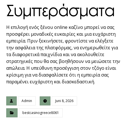
Συμπεράσματα
Η επιλογή ενός ξένου online καζίνο μπορεί να σας
προσφέρει μοναδικές ευκαιρίες και μια ευχάριστη
εμπειρία. Πριν ξεκινήσετε, φροντίστε να ελέγξετε
την ασφάλεια της πλατφόρμας, να ενημερωθείτε για
τα διαφορετικά παιχνίδια και να ακολουθείτε
στρατηγικές που θα σας βοηθήσουν να μειώσετε την
απώλεια. Η υπεύθυνη προσέγγιση στον τζόγο είναι
κρίσιμη για να διασφαλίσετε ότι η εμπειρία σας
παραμένει ευχάριστη και διασκεδαστική.
Admin
Juni 8, 2026
bestcasinogreece8061