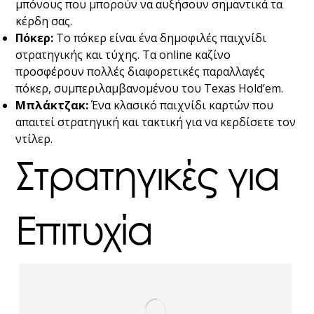
μπόνους που μπορούν να αυξήσουν σημαντικά τα
κέρδη σας.
Πόκερ:
Το πόκερ είναι ένα δημοφιλές παιχνίδι
στρατηγικής και τύχης. Τα online καζίνο
προσφέρουν πολλές διαφορετικές παραλλαγές
πόκερ, συμπεριλαμβανομένου του Texas Hold’em.
Μπλάκτζακ:
Ένα κλασικό παιχνίδι καρτών που
απαιτεί στρατηγική και τακτική για να κερδίσετε τον
ντίλερ.
Στρατηγικές για
Επιτυχία