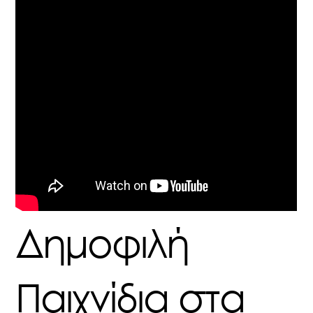
Δημοφιλή
Παιχνίδια στα