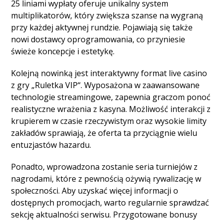
25 liniami wypłaty oferuje unikalny system
multiplikatorów, który zwiększa szanse na wygraną
przy każdej aktywnej rundzie. Pojawiają się także
nowi dostawcy oprogramowania, co przyniesie
świeże koncepcje i estetykę.
Kolejną nowinką jest interaktywny format live casino
z gry „Ruletka VIP“. Wyposażona w zaawansowane
technologie streamingowe, zapewnia graczom ponoć
realistyczne wrażenia z kasyna. Możliwość interakcji z
krupierem w czasie rzeczywistym oraz wysokie limity
zakładów sprawiają, że oferta ta przyciągnie wielu
entuzjastów hazardu.
Ponadto, wprowadzona zostanie seria turniejów z
nagrodami, które z pewnością ożywią rywalizację w
społeczności. Aby uzyskać więcej informacji o
dostępnych promocjach, warto regularnie sprawdzać
sekcję aktualności serwisu. Przygotowane bonusy