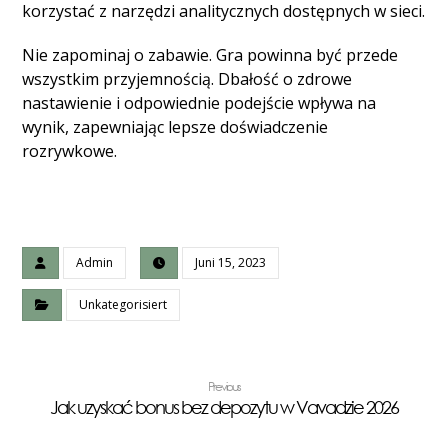
korzystać z narzędzi analitycznych dostępnych w sieci.
Nie zapominaj o zabawie. Gra powinna być przede
wszystkim przyjemnością. Dbałość o zdrowe
nastawienie i odpowiednie podejście wpływa na
wynik, zapewniając lepsze doświadczenie
rozrywkowe.
Admin
Juni 15, 2023
Unkategorisiert
Previous
Jak uzyskać bonus bez depozytu w Vavadzie 2026