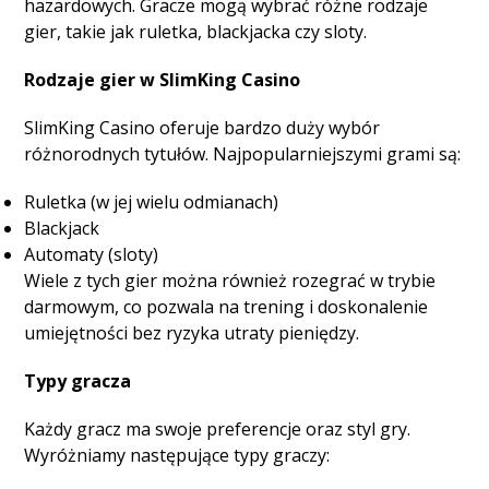
hazardowych. Gracze mogą wybrać różne rodzaje
gier, takie jak ruletka, blackjacka czy sloty.
Rodzaje gier w SlimKing Casino
SlimKing Casino oferuje bardzo duży wybór
różnorodnych tytułów. Najpopularniejszymi grami są:
Ruletka (w jej wielu odmianach)
Blackjack
Automaty (sloty)
Wiele z tych gier można również rozegrać w trybie
darmowym, co pozwala na trening i doskonalenie
umiejętności bez ryzyka utraty pieniędzy.
Typy gracza
Każdy gracz ma swoje preferencje oraz styl gry.
Wyróżniamy następujące typy graczy: