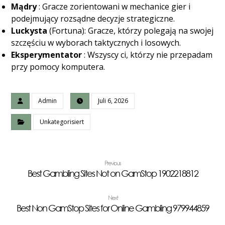
Mądry
: Gracze zorientowani w mechanice gier i
podejmujący rozsądne decyzje strategiczne.
Luckysta
(Fortuna): Gracze, którzy polegają na swojej
szczęściu w wyborach taktycznych i losowych.
Eksperymentator
: Wszyscy ci, którzy nie przepadam
przy pomocy komputera.
Admin
Juli 6, 2026
Unkategorisiert
Previous
Best Gambling Sites Not on GamStop 1902218812
Next
Best Non GamStop Sites for Online Gambling 979944859