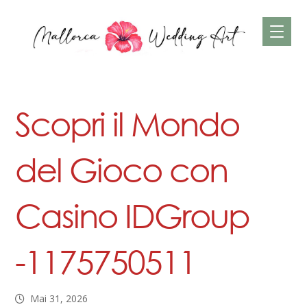
Scopri il Mondo
del Gioco con
Casino IDGroup
-1175750511
Mai 31, 2026