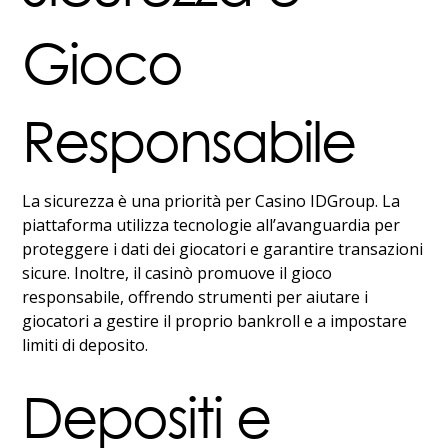
Gioco
Responsabile
La sicurezza è una priorità per Casino IDGroup. La
piattaforma utilizza tecnologie all’avanguardia per
proteggere i dati dei giocatori e garantire transazioni
sicure. Inoltre, il casinò promuove il gioco
responsabile, offrendo strumenti per aiutare i
giocatori a gestire il proprio bankroll e a impostare
limiti di deposito.
Depositi e