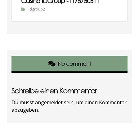
Casino IDGroup -1175750511
idgroup2
No comment
Schreibe einen Kommentar
Du musst
angemeldet
sein, um einen Kommentar
abzugeben.