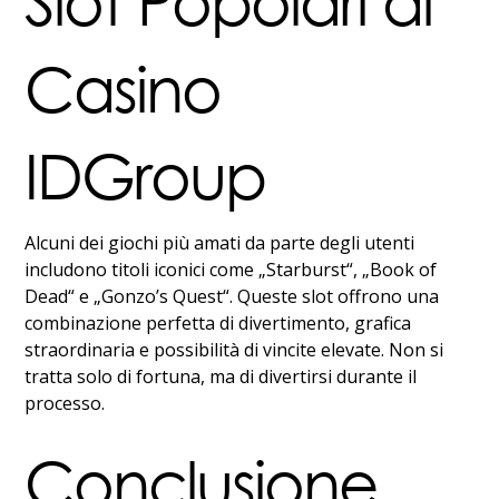
Slot Popolari di
Casino
IDGroup
Alcuni dei giochi più amati da parte degli utenti
includono titoli iconici come „Starburst“, „Book of
Dead“ e „Gonzo’s Quest“. Queste slot offrono una
combinazione perfetta di divertimento, grafica
straordinaria e possibilità di vincite elevate. Non si
tratta solo di fortuna, ma di divertirsi durante il
processo.
Conclusione