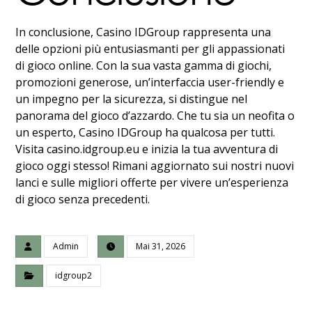
In conclusione, Casino IDGroup rappresenta una
delle opzioni più entusiasmanti per gli appassionati
di gioco online. Con la sua vasta gamma di giochi,
promozioni generose, un’interfaccia user-friendly e
un impegno per la sicurezza, si distingue nel
panorama del gioco d’azzardo. Che tu sia un neofita o
un esperto, Casino IDGroup ha qualcosa per tutti.
Visita casino.idgroup.eu e inizia la tua avventura di
gioco oggi stesso! Rimani aggiornato sui nostri nuovi
lanci e sulle migliori offerte per vivere un’esperienza
di gioco senza precedenti.
Admin
Mai 31, 2026
idgroup2