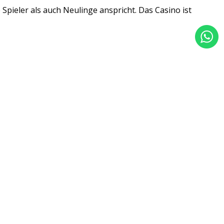
Spieler als auch Neulinge anspricht. Das Casino ist
ten Spielkategorien, die Sie erkunden können:
chen Fruchtmaschinen bis hin zu modernen Video-Slots
nzo’s Quest“ und viele mehr.
r und Baccarat. Diese Spiele bieten nicht nur