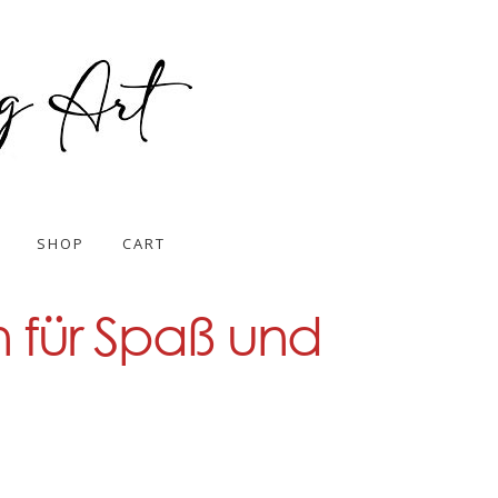
SHOP
CART
en für Spaß und