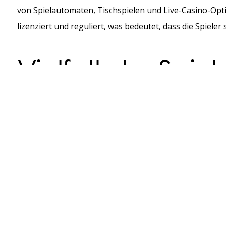
von Spielautomaten, Tischspielen und Live-Casino-Optio
lizenziert und reguliert, was bedeutet, dass die Spieler
Vielfalt der Spiel
Ein Hauptmerkmal von Shiny Wild Casino ist die beeindr
1. Spielautomaten
Die Spielautomaten im Shiny Wild Casino bieten eine 
mit spannenden Animationen und Effekten finden Sie hie
2. Tischspiele
Für Liebhaber der klassischen Casinospiele gibt es eine