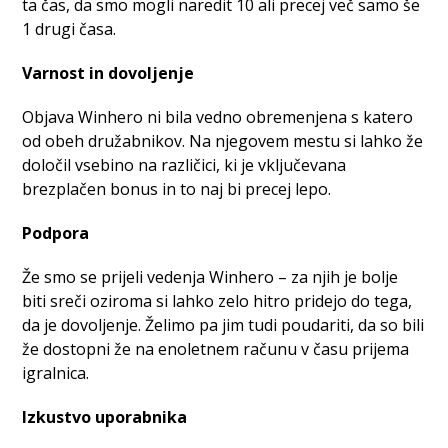
ta čas, da smo mogli naredit 10 ali precej več samo še
1 drugi časa.
Varnost in dovoljenje
Objava Winhero ni bila vedno obremenjena s katero
od obeh družabnikov. Na njegovem mestu si lahko že
določil vsebino na različici, ki je vključevana
brezplačen bonus in to naj bi precej lepo.
Podpora
Že smo se prijeli vedenja Winhero – za njih je bolje
biti sreči oziroma si lahko zelo hitro pridejo do tega,
da je dovoljenje. Želimo pa jim tudi poudariti, da so bili
že dostopni že na enoletnem računu v času prijema
igralnica.
Izkustvo uporabnika