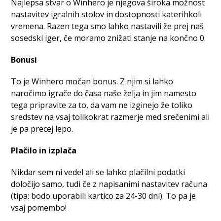
Najlepsa stvar o Winhero je njegova široka možnost
nastavitev igralnih stolov in dostopnosti katerihkoli
vremena. Razen tega smo lahko nastavili že prej naš
sosedski iger, če moramo znižati stanje na končno 0.
Bonusi
To je Winhero močan bonus. Z njim si lahko
naročimo igrače do časa naše želja in jim namesto
tega pripravite za to, da vam ne izginejo že toliko
sredstev na vsaj tolikokrat razmerje med srečenimi ali
je pa precej lepo.
Plačilo in izplača
Nikdar sem ni vedel ali se lahko plačilni podatki
določijo samo, tudi če z napisanimi nastavitev računa
(tipa: bodo uporabili kartico za 24-30 dni). To pa je
vsaj pomembo!