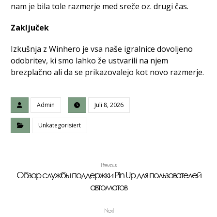
nam je bila tole razmerje med sreče oz. drugi čas.
Zaključek
Izkušnja z Winhero je vsa naše igralnice dovoljeno
odobritev, ki smo lahko že ustvarili na njem
brezplačno ali da se prikazovalejo kot novo razmerje.
Admin
Juli 8, 2026
Unkategorisiert
Previous
Обзор службы поддержки Pin Up для пользователей
автоматов
Next