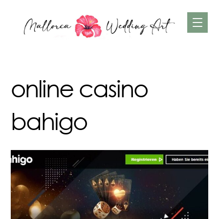
online casino
bahigo