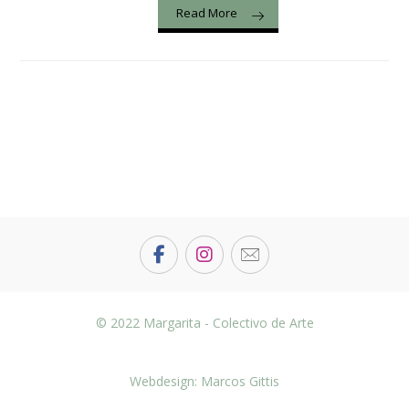
Read More
© 2022 Margarita - Colectivo de Arte
Webdesign: Marcos Gittis