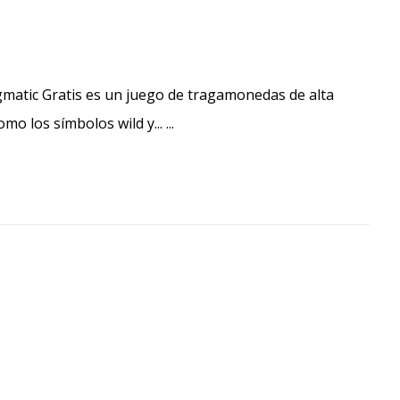
agmatic Gratis es un juego de tragamonedas de alta
o los símbolos wild y... ...