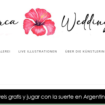
LEREI
LIVE ILLUSTRATIONEN
ÜBER DIE KÜNSTLERIN
 gratis y jugar con la suerte en Argenti