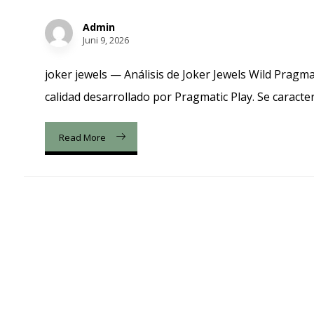
Admin
Juni 9, 2026
joker jewels — Análisis de Joker Jewels Wild Pragm
calidad desarrollado por Pragmatic Play. Se caracteri
Read More