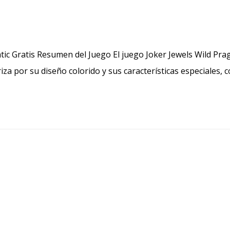
atic Gratis Resumen del Juego El juego Joker Jewels Wild Pr
za por su diseño colorido y sus características especiales, com