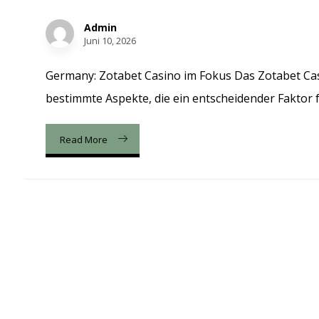
Admin
Juni 10, 2026
Germany: Zotabet Casino im Fokus Das Zotabet Casin
bestimmte Aspekte, die ein entscheidender Faktor fü
Read More