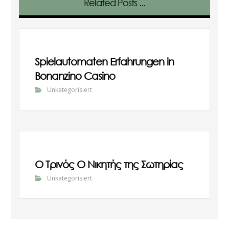
Related Posts ...
Spielautomaten Erfahrungen in
Bonanzino Casino
Unkategorisiert
Ο Τρινός Ο Νικητής της Σωτηρίας
Unkategorisiert