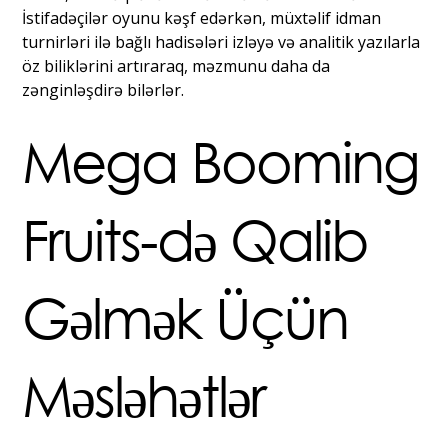
İstifadəçilər oyunu kəşf edərkən, müxtəlif idman
turnirləri ilə bağlı hadisələri izləyə və analitik yazılarla
öz biliklərini artıraraq, məzmunu daha da
zənginləşdirə bilərlər.
Mega Booming
Fruits-də Qalib
Gəlmək Üçün
Məsləhətlər