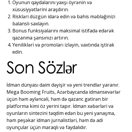
Oyunun qaydalarını yaxşı öyrənin və
xüsusiyyətlərini araşdırın.
Riskləri düzgün idarə edin və bahis məbləğinizi
balanslı saxlayın.
Bonus funksiyalarını maksimal istifadə edərək
qazanma şansınızı artırın.
Yenilikləri və promoları izləyin, vaxtında iştirak
edin.
Son Sözlər
İdman dünyası daim dəyişir və yeni trendlər yaranır.
Mega Booming Fruits, Azərbaycanda idmansevərlər
üçün həm əyləncəli, həm də qazanc gətirən bir
platforma kimi öz yerini tapır. İdman xəbərləri və
oyunların sintezini təqdim edən bu yeni yanaşma,
həm peşəkar idman jurnalistləri, həm də adi
oyunçular üçün maraqlı və faydalıdır.