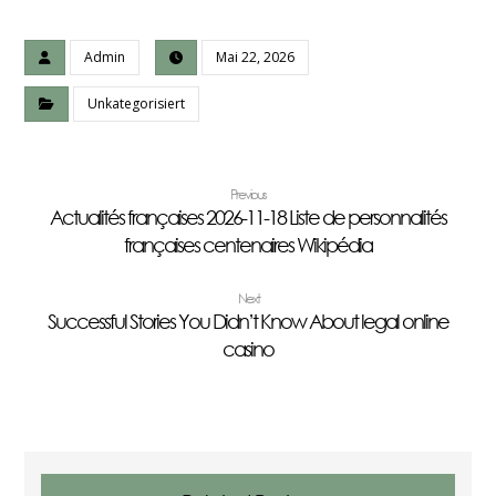
Admin
Mai 22, 2026
Unkategorisiert
Previous
Actualités françaises 2026-11-18 Liste de personnalités
françaises centenaires Wikipédia
Next
Successful Stories You Didn’t Know About legal online
casino